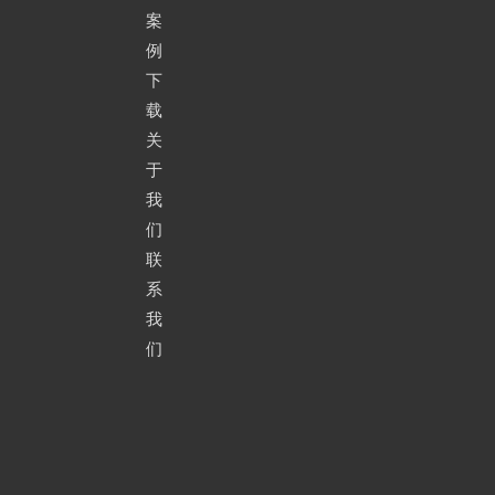
动焊接机
接机
光切割机
贯线切割机
案
例
更多安徽华中机械生产制造设备请点击查看
下
载
四，安徽华中机械设备制造采用的配件
关
安徽华中机械多年来销售业绩稳定，和原料以及配件供应商有长期
于
稳定合作，拿货价格低。公司位于国家火炬粮食机械特色产业基
我
地，基地内粮机制造上下游产业链完整，原材料，半成品优先拿
们
移动式液压补仓伸缩皮带输送机
联
货，拿货成本低。同时，在设备生产时，公司一直坚持和大品牌合
系
作，使用的配件均为经过市场合作长期筛选后的优质品牌的产品。
我
们
洛阳轴承
锰钢链条与
抛粮头
不锈钢配电
聚氨酯刮板
箱
移动式装车皮带输送机设备