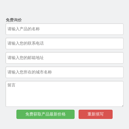
登高伸缩移动式皮带输送
定制的超短
登高伸缩移动
机图片
式皮带输送机图片
免费询价
2.4 定制移动式皮带输送机使用的配件
普通型皮带输送
带计包器的配电
防爆电气配电箱
机配电箱
箱
更多配件定制请点击查看
2.5 安徽华中机械定制的可移动带升降式皮带输送机：
免费获取产品最新价格
重新填写