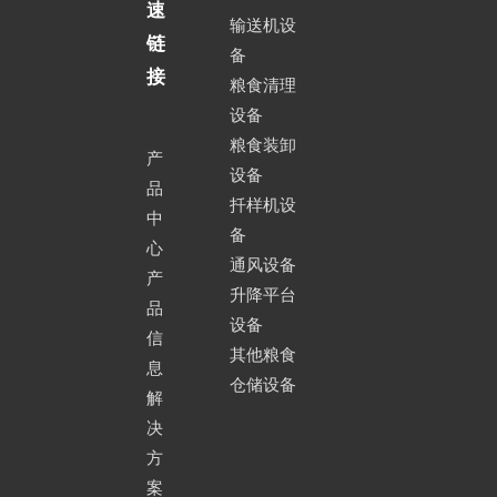
速
定制型超短伸缩式皮带输
定制型
不锈钢登高移动式
输送机设
送机图片
皮带输送机图片
链
备
接
更多定制设备请点击查看
粮食清理
设备
粮食装卸
三，安徽华中机械配套公司的生产设备
产
设备
安徽华中机械配套有限公司的生产设备均为业界领先的生产设备，
品
扦样机设
移动伸缩式水平皮带输送机
优良的生产设备和先进的加工工艺是安徽华中机械产品质量的重要
中
备
保证。同时，安徽华中机械在皮带输送机生产制造商，积累了十余
心
通风设备
年的生产制造经验，我们的生产设备，技术和生产经验均可位于国
产
升降平台
内皮带输送机生产制造领域前列。
品
设备
信
其他粮食
息
仓储设备
解
决
方
4轴机器人自
5轴机器人焊
管板一体激
数控圆管相
转向装仓伸缩移动皮带式输送机
案