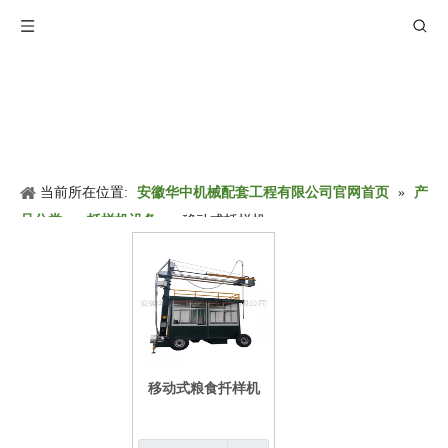
当前所在位置:
安徽华中机械配套工程有限公司官网首页
»
产
品分类
»
扦样机设备
»
移动式扦样机
移动式粮食扦样机