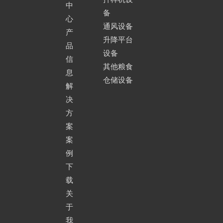
中
备
心
通风设备
产
升降平台
品
设备
信
其他粮食
息
仓储设备
解
决
方
案
案
例
下
载
关
于
我