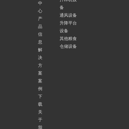
中
备
心
通风设备
产
升降平台
品
设备
信
其他粮食
息
仓储设备
解
决
方
案
案
例
下
载
关
于
我