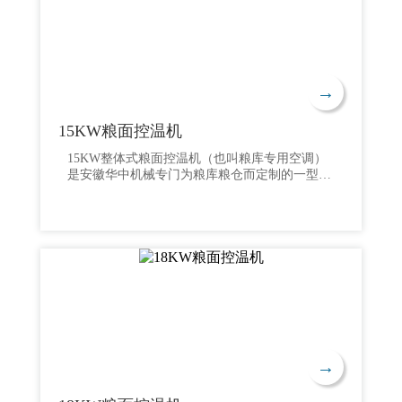
→
15KW粮面控温机
15KW整体式粮面控温机（也叫粮库专用空调）
是安徽华中机械专门为粮库粮仓而定制的一型空
气冷却机械设备，本文介绍了该粮面控温机的作
用，性能特点，设备参数及产品图片，欢迎广大
客户联系安徽华中机械索取产品详细资料和解决
方案，我们将为您提供全流程服务。粮面控温机
也称为 粮食表面控温机，针对低温储藏的粮
仓，用于粮堆表面降温除湿，冷量按需输出，控
温准确，完美解决粮库内温度波动较大，空调不
易被腐蚀，出入库作业时的粉尘对机组不造成影
响，本机组是粮库长期储存粮食之降温除湿专用
成套设备。
→