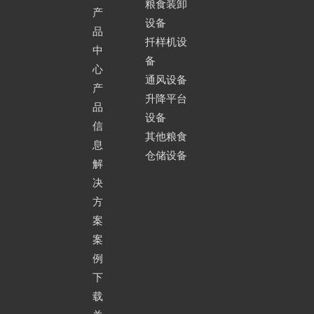
粮食装卸
产
设备
品
扦样机设
中
备
心
通风设备
产
升降平台
品
设备
信
其他粮食
息
仓储设备
解
决
方
案
案
例
下
载