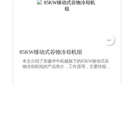
食、优质稻谷的低温储存等，可用于平房仓、浅
圆仓、立筒仓的粮食冷却除湿作业。本产品是制
冷技术，通风技术，自控技术在谷物冷藏中的综
合应用。
→
85KW移动式谷物冷却机组
本文介绍了安徽华中机械旗下的85KW移动式谷
物冷却机组的产品简介，工作原理，主要性能特
点，主要部件描述和智能控制系统特点以及该型
谷物冷却机的性能参数及相关产品图片。欢迎广
大客户联系安徽华中机械，我们将为您提供移动
式智能谷物冷却机的整体解决方案和全流程服
务。全国统一服务热线：15755812626.谷物冷却
机是专门针对我国粮食仓储环境特点和气候特征
综合分析而特别设计的移动设备，是各粮食储备
库实现绿色储粮、科学保粮目标的重要保障手
段，其性能达到国内先进水平。本产品适用于：
应急处理发热粮食、安全保存高水分粮食、优质
稻谷的低温储存等，可用于平房仓、浅圆仓、立
筒仓的粮食冷却除湿作业。本产品是制冷技术，