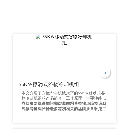
→
55KW移动式谷物冷却机组
本文介绍了安徽华中机械旗下的55KW移动式谷
物冷却机组的产品简介，工作原理，主要性能特
点，主要部件描述和智能控制系统特点以及该型
谷物冷却机是专门针对我国粮食仓储环境特点和
谷物冷却机的性能参数及相关产品图片。欢迎广
气候特征综合分析而特别设计的移动设备，是各
大客户联系安徽华中机械，我们将为您提供移动
粮食储备库实现绿色储粮、科学保粮目标的重要
式智能谷物冷却机的整体解决方案和全流程服
保障手段，其性能达到国内先进水平。本产品适
务。全国统一服务热线：15755812626.
用于：应急处理发热粮食、安全保存高水分粮