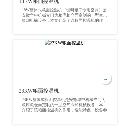
18KW粮面控温机
18W整体式粮面控温机（也叫粮库专用空调）是
安徽华中机械专门为粮库粮仓而定制的一型空气
冷却机械设备，本文介绍了该粮面控温机的作
用，性能特点，设备参数及产品图片，欢迎广大
客户联系安徽华中机械索取产品详细资料和解决
方案，我们将为您提供全流程服务。粮面控温机
也称为 粮食表面控温机，针对低温储藏的粮
仓，用于粮堆表面降温除湿，冷量按需输出，控
温准确，完美解决粮库内温度波动较大，空调不
易被腐蚀，出入库作业时的粉尘对机组不造成影
响，本机组是粮库长期储存粮食之降温除湿专用
成套设备。
→
23KW粮面控温机
23KW整体式粮面控温机是安徽华中机械专门为
粮库粮仓而定制的一型空气冷却机械设备，本文
介绍了该粮面控温机的作用，性能特点，设备参
数及产品图片，欢迎广大客户联系安徽华中机械
索取产品详细资料和解决方案，我们将为您提供
全流程服务。粮面控温机也称为 粮食表面控温