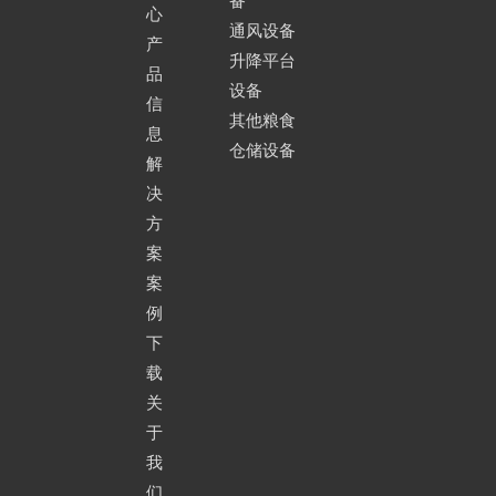
备
心
通风设备
产
升降平台
品
设备
信
其他粮食
息
仓储设备
解
决
方
案
案
例
下
载
关
于
我
们