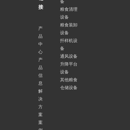
备
接
粮食清理
设备
粮食装卸
产
设备
品
扦样机设
中
备
心
通风设备
产
升降平台
品
设备
信
其他粮食
息
仓储设备
解
决
方
案
案