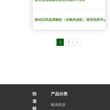
移动式风选清粮机（谷物风选机）使用说明书.pdf
1
2
»
快
产品分类
速
输送机设
链