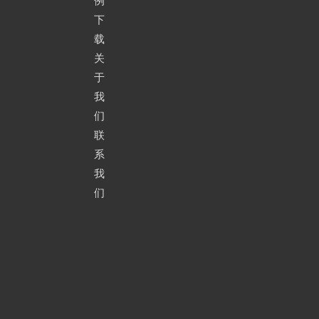
例
下
载
关
于
我
们
联
系
我
们