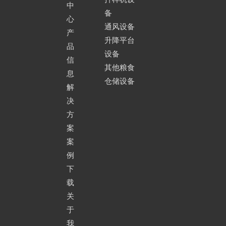
中
备
心
通风设备
产
升降平台
品
设备
信
其他粮食
息
仓储设备
解
决
方
案
案
例
下
载
关
于
我