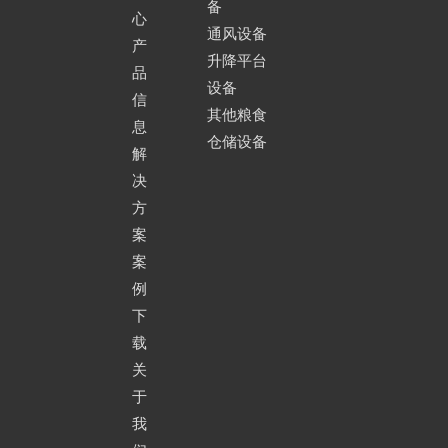
备
心
通风设备
产
升降平台
品
设备
信
其他粮食
息
仓储设备
解
决
方
案
案
例
下
载
关
于
我