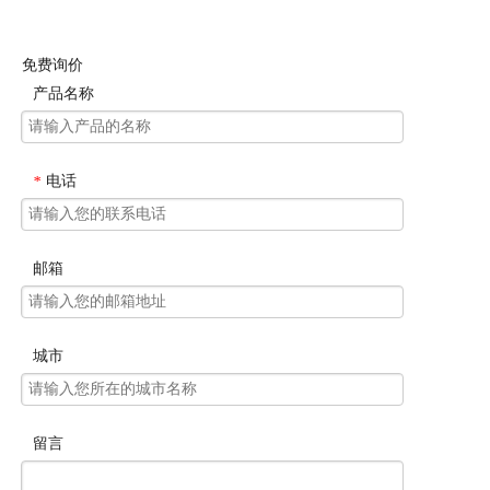
免费询价
产品名称
电话
*
邮箱
城市
留言