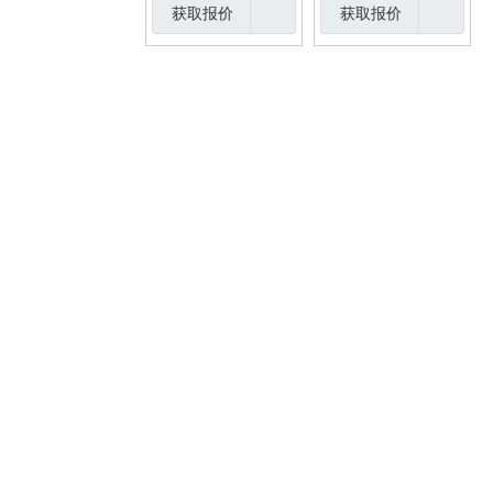
获取报价
获取报价