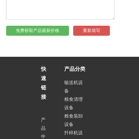
免费获取产品最新价格
重新填写
快
产品分类
速
输送机设
链
备
接
粮食清理
设备
粮食装卸
产
设备
品
扦样机设
中