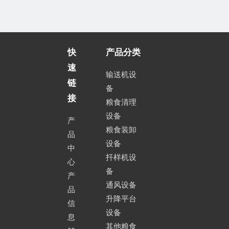
快
产品分类
速
输送机设
链
备
接
粮食清理
设备
产
粮食装卸
品
设备
中
扦样机设
心
备
产
通风设备
品
升降平台
信
设备
息
其他粮食