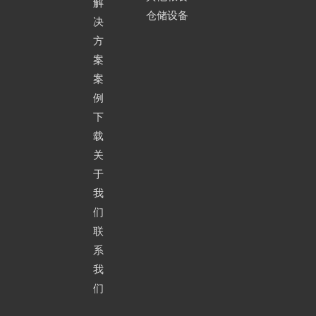
解
仓储设备
决
方
案
案
例
下
载
关
于
我
们
联
系
我
们