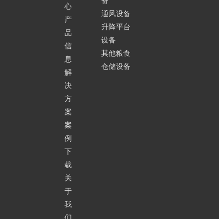
备
心
通风设备
产
升降平台
品
设备
信
其他粮食
息
仓储设备
解
决
方
案
案
例
下
载
关
于
我
们