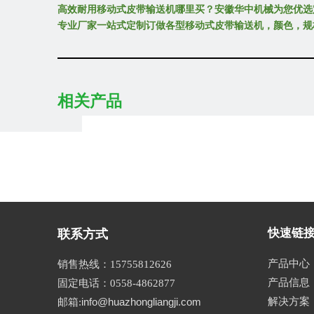
高效耐用移动式皮带输送机哪里买？安徽华中机械为您优选
专业厂家一站式定制订做各型移动式皮带输送机，颜色，规
相关产品
4，输送机2车间
快速链
联系方式
产品中心
销售热线
：
15755812626
产品信息
固定电话
：
0558-4862877
info@huazhongliangji.com
解决方案
邮箱
: