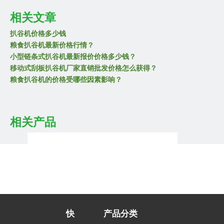
相关文章
扒谷机价格多少钱
粮食扒谷机最新价格行情？
移动式组合扒谷机图片
小型链条式扒谷机最新报价价格多少钱？
2，优质的供应商的企业实力和规模都是比较大的，在日渐内卷的
移动式刮板扒谷机厂家直销批发价格怎么获得？
粮食扒谷机的价格受哪些因素影响？
国内扒谷机市场，只有拥有一定企业实力的厂家，才能为客户生产
新型螺旋扒谷机的价格？
微型链条刮板扒谷机的最新价格是多少？
和定制性价比高，服务完善的扒谷机产品。实力不足的厂家在产品
链条式粮食扒谷机厂家批发价格哪家好？
相关产品
性价比，产品定制，产品价格，产品服务方面都无法和正规大厂家
相媲美（点击查看
安徽华中机械配套工程有限公司详细介绍
）。
最新型微型扒谷机图片
3，选择优质的供应商，其生产经验，工艺，设备，工人技术都比
较高，最终机子的成本控制就比较好。扒谷机的价格自然更有竞争
快
产品分类
多功能移动式刮板扒谷机