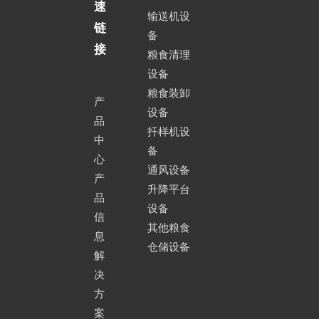
速
力。
输送机设
链
备
接
粮食清理
扒谷机价格多少钱，这个问题难也不难，只要每个商家勤加比对网
设备
上每个供应商的资质，产品和价格。就一定能找到适合自身需求，
粮食装卸
产
设备
价格合适的扒谷机。安徽华中机械扒谷机生产定制维保厂家的工程
品
扦样机设
中
师时刻在线为您提供各种扒谷机产品咨询，解决方案提供和产品免
备
微型链条刮板扒谷机
心
通风设备
产
费报价。欢迎广大客户致电我们，搜取扒谷机系列产品的最新价
升降平台
品
设备
格。
信
其他粮食
息
仓储设备
解
决
方
案