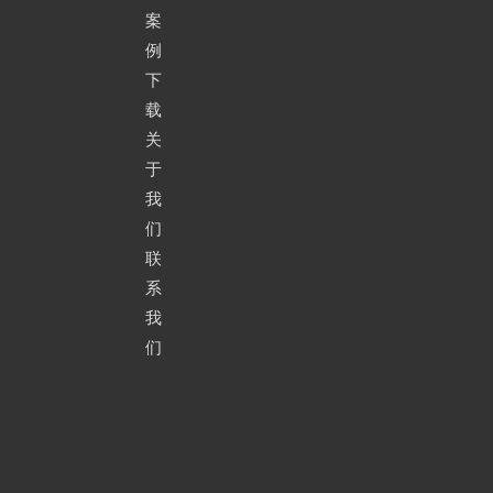
案
例
下
载
关
于
我
们
联
系
我
们
双翼装卸移动伸缩皮带输送机