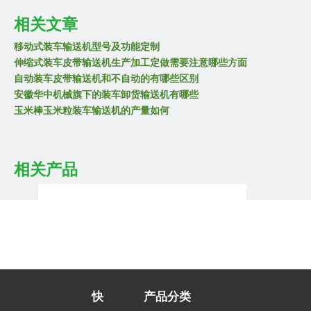
话可以直接拨打厂家的
服务热线15755812626
，在购买完成之后会
相关文章
有专业的售后人员指导安装设备，并且会教会消费者们如何使用输
移动式装车输送机型号及功能定制
伸缩式装车皮带输送机生产加工定做需要注意哪些方面
送机，后续输送机的使用过程也会详细说明哪些注意点，即使装车
自动装车皮带输送机和不自动的有哪些区别
安徽华中机械旗下的装车卸货输送机有哪些
卸货输送机出了问题也不需要担心，安徽华中机械会根据现场设备
玉米棒玉米粒装车输送机的产量如何
袋装包粮和包料用什么型号装车皮带输送机
情况为客户提供解决方案，待客户认可后，安徽华中机械的售后工
装车皮带输送机输送带速度选择调整
装车皮带输送机规格参数哪些需要注意
作人员会在最短的时间内上门对设备进行检修。
相关产品
移动式散粮装车皮带输送机都有哪些型号，一文为您解释说明！
快
产品分类