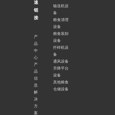
速
输送机设
移动式装车皮带输送机设备
链
备
接
粮食清理
设备
粮食装卸
产
设备
品
扦样机设
中
备
心
通风设备
产
登高抛粮移动皮带输送机
升降平台
品
设备
信
其他粮食
息
仓储设备
解
决
方
案
登高伸缩移动皮带式输送机