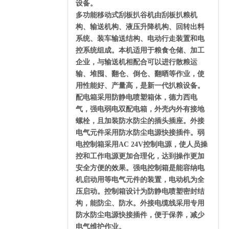
设备。
多功能移动式刮板扒谷机由刮板扒粮机
构、输送机构、液压升降机构、回转出料
系统、装车输送结构、电动行走装置和电
控系统组成。本机适用于粮食仓储、加工
企业，与输送机相配合可以进行散粮运
输、堆囤、翻仓、倒仓、翻晒等作业，使
用性能好、产量高，是新一代扒粮设备。
配电箱采用防静电喷塑箱体，德力西电
气，强电弱电双配电箱，外壳内外有接地
螺栓，且加装防水防尘的插头插座。外接
电气元件采用防水防尘电源快接插件。弱
电控制箱采用AC 24V控制电源，使人员操
控和工作电源更加合理化，达到操作更加
安全方便的效果。强电控制箱是能容纳电
机启动用等电气元件的装置，电动机为全
压启动。控制箱设计为防静电喷塑密封结
构，能防尘、防水。外接电缆线采用专用
防水防尘电源快接插件，便于保养，减少
电气维护作业。