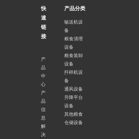
快
产品分类
速
输送机设
链
备
接
粮食清理
设备
粮食装卸
产
设备
品
扦样机设
中
备
心
通风设备
产
升降平台
品
设备
信
其他粮食
息
仓储设备
解
决