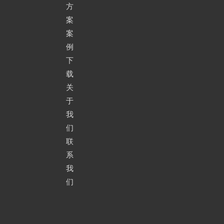
方
案
案
例
下
载
关
于
我
们
联
系
我
们