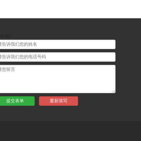
系我们
提交表单
重新填写