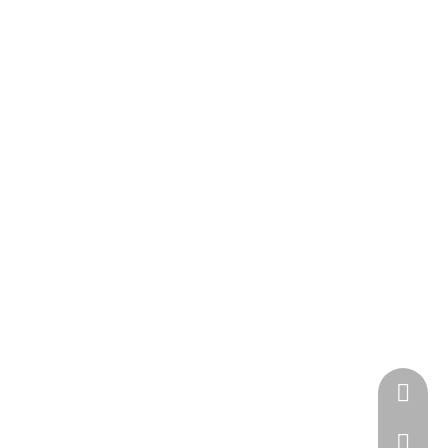
157558
0558-48