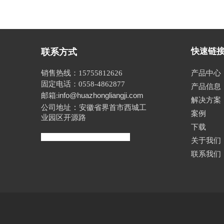
快速链
联系方式
销售热线
：
15755812626
产品中心
固定电话
：
0558-4862877
产品信息
info@huazhongliangji.com
邮箱
:
解决方案
：
公司地址
安徽省界首市西城工
案例
业园区开源路
下载
关于我们
联系我们