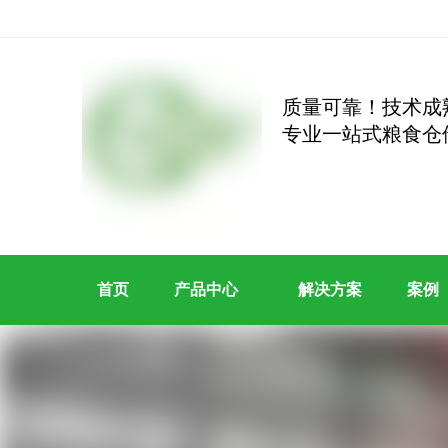
质量可靠！技术成
专业一站式粮食仓
首页
产品中心
解决方案
案例