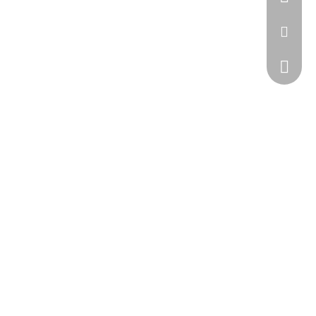
info@hu