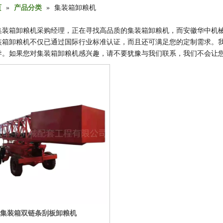
页
»
产品分类
»
集装箱卸粮机
集装箱卸粮机
采购经理，正在寻找高品质的
集装箱卸粮机
，而
安徽华中机
装箱卸粮机
不仅已通过国际行业标准认证，而且还可满足您的定制需求。
导。如果您对
集装箱卸粮机
感兴趣，请不要犹豫与我们联系，我们不会让
集装箱双链条刮板卸粮机