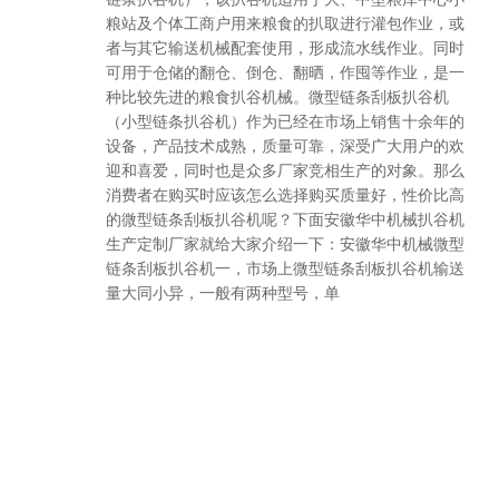
粮站及个体工商户用来粮食的扒取进行灌包作业，或
者与其它输送机械配套使用，形成流水线作业。同时
可用于仓储的翻仓、倒仓、翻晒，作囤等作业，是一
种比较先进的粮食扒谷机械。微型链条刮板扒谷机
（小型链条扒谷机）作为已经在市场上销售十余年的
设备，产品技术成熟，质量可靠，深受广大用户的欢
迎和喜爱，同时也是众多厂家竞相生产的对象。那么
消费者在购买时应该怎么选择购买质量好，性价比高
的微型链条刮板扒谷机呢？下面安徽华中机械扒谷机
生产定制厂家就给大家介绍一下：安徽华中机械微型
链条刮板扒谷机一，市场上微型链条刮板扒谷机输送
量大同小异，一般有两种型号，单